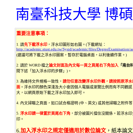
南臺科技大學 博
重要注意事項：
1. 請
先下載浮水印
，浮水印圖形如右圖。(下載網址：
http://academic.stust.edu.tw/Sysid/academic/files/DegreeExaminatio
(建議可將下載之浮水印圖案，暫存於電腦桌面，以利後續作業。)
2. 請於 WORD 檔之
論文封面及內文每一頁之頁尾右下角加入
「南台
閱下述「加入浮水印的步驟」)。
3. 為維持文件規格一致性，
請勿任意改變浮水印外觀，請
按照原浮水
面
。浮水印的顏色深淺及大小會因個人電腦或瀏覽比例而有不同觀感
大，以網頁原始下載之浮水印加入即可。
4. 內文掃瞄之頁面，如口試合格證明 (中、英文) 或其他掃瞄之附
5.
浮水印請一律置於頁尾右下角
，部分被圖片擋住沒關係。若浮水印
印。
6.
加入浮水印之規定僅適用於數位論文
，紙本論文