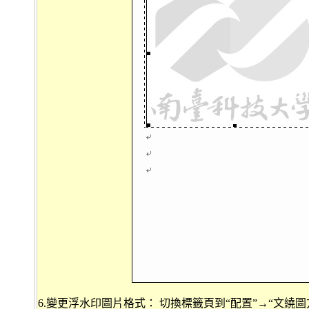
6.變更浮水印圖片格式： 切換標籤頁到“配置”→“文繞圖方