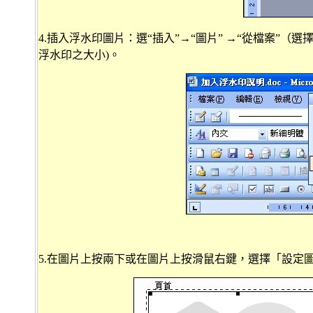
4.插入浮水印圖片：選“插入”→“圖片” →“從檔案”
浮水印之大小)。
5.在圖片上按兩下或在圖片上按滑鼠右鍵，選擇「設定