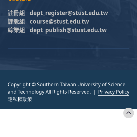
註冊組 dept_register@stust.edu.tw
課教組 course@stust.edu.tw
綜業組 dept_publish@stust.edu.tw
Copyright © Southern Taiwan University of Science
and Technology All Rights Reserved. ｜
Privacy Policy
隱私權政策