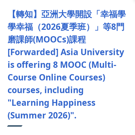
:::
【轉知】亞洲大學開設「幸福學
學幸福（2026夏季班）」等8門
磨課師(MOOCs)課程
[Forwarded] Asia University
is offering 8 MOOC (Multi-
Course Online Courses)
courses, including
"Learning Happiness
(Summer 2026)".