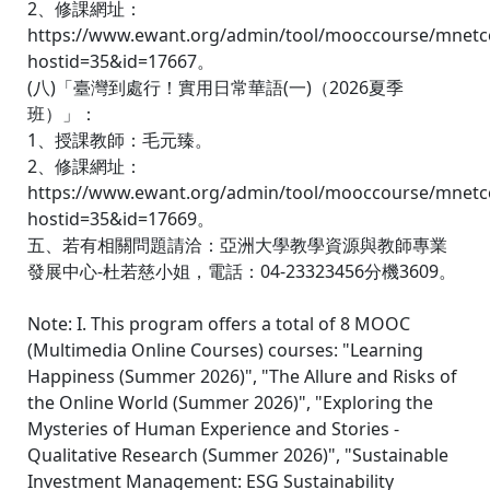
2、修課網址：
https://www.ewant.org/admin/tool/mooccourse/mnetc
hostid=35&id=17667。
(八)「臺灣到處行！實用日常華語(一)（2026夏季
班）」：
1、授課教師：毛元臻。
2、修課網址：
https://www.ewant.org/admin/tool/mooccourse/mnetc
hostid=35&id=17669。
五、若有相關問題請洽：亞洲大學教學資源與教師專業
發展中心-杜若慈小姐，電話：04-23323456分機3609。
Note: I. This program offers a total of 8 MOOC
(Multimedia Online Courses) courses: "Learning
Happiness (Summer 2026)", "The Allure and Risks of
the Online World (Summer 2026)", "Exploring the
Mysteries of Human Experience and Stories -
Qualitative Research (Summer 2026)", "Sustainable
Investment Management: ESG Sustainability