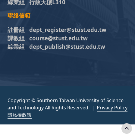
綜業組 行政大樓L310
聯絡信箱
註冊組 dept_register@stust.edu.tw
課教組 course@stust.edu.tw
綜業組 dept_publish@stust.edu.tw
Copyright © Southern Taiwan University of Science
and Technology All Rights Reserved. ｜
Privacy Policy
隱私權政策