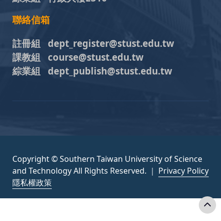
聯絡信箱
註冊組 dept_register@stust.edu.tw
課教組 course@stust.edu.tw
綜業組 dept_publish@stust.edu.tw
Copyright © Southern Taiwan University of Science
and Technology All Rights Reserved. ｜
Privacy Policy
隱私權政策