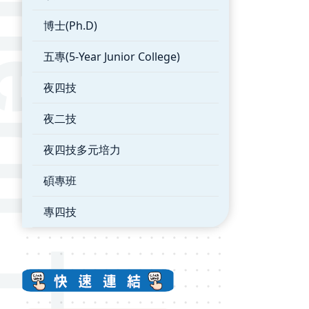
博士(Ph.D)
五專(5-Year Junior College)
夜四技
夜二技
夜四技多元培力
碩專班
專四技