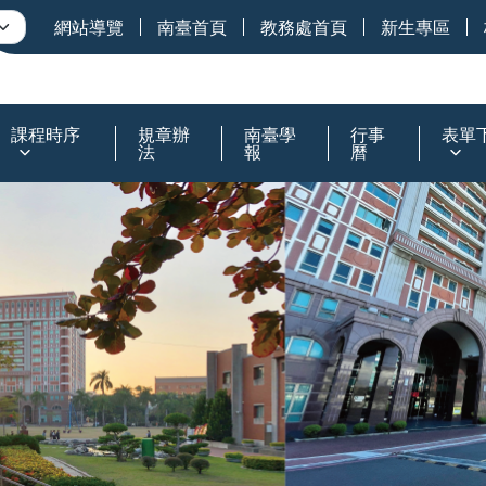
網站導覽
南臺首頁
教務處首頁
新生專區
課程時序
規章辦
南臺學
行事
表單
法
報
曆