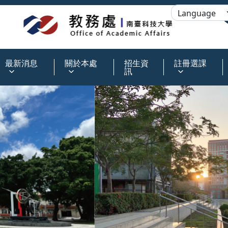
:::
最新消息
關於本處
招生資
註冊選課
訊