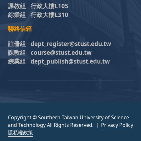
課教組 行政大樓L105
綜業組 行政大樓L310
聯絡信箱
註冊組 dept_register@stust.edu.tw
課教組 course@stust.edu.tw
綜業組 dept_publish@stust.edu.tw
Copyright © Southern Taiwan University of Science
and Technology All Rights Reserved. ｜
Privacy Policy
隱私權政策