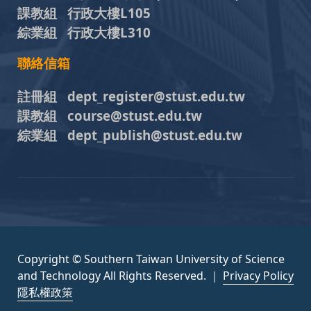
課教組 行政大樓L105
綜業組 行政大樓L310
聯絡信箱
註冊組 dept_register@stust.edu.tw
課教組 course@stust.edu.tw
綜業組 dept_publish@stust.edu.tw
Copyright © Southern Taiwan University of Science
and Technology All Rights Reserved. ｜
Privacy Policy
隱私權政策