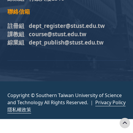
聯絡信箱
註冊組 dept_register@stust.edu.tw
課教組 course@stust.edu.tw
綜業組 dept_publish@stust.edu.tw
Copyright © Southern Taiwan University of Science
and Technology All Rights Reserved. ｜
Privacy Policy
隱私權政策