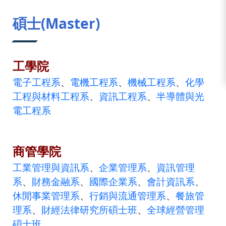
:::
碩士(Master)
工學院
電子工程系
、
電機工程系
、
機械工程系
、
化學
工程與材料工程系
、
資訊工程系
、
半導體與光
電工程系
商管學院
工業管理與資訊系
、
企業管理系
、
資訊管理
系
、
財務金融系
、
國際企業系
、
會計資訊系
、
休閒事業管理系
、
行銷與流通管理系
、
餐旅管
理系
、
財經法律研究所碩士班
、
全球經營管理
碩士班