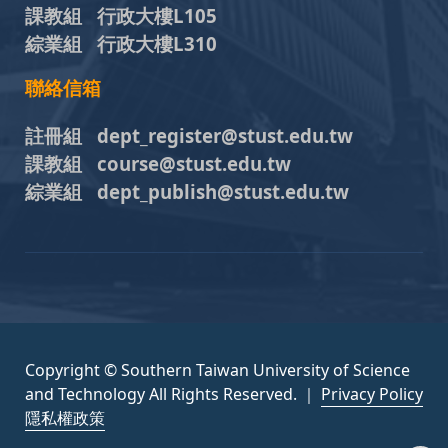
課教組 行政大樓L105
綜業組 行政大樓L310
聯絡信箱
註冊組 dept_register@stust.edu.tw
課教組 course@stust.edu.tw
綜業組 dept_publish@stust.edu.tw
Copyright © Southern Taiwan University of Science
and Technology All Rights Reserved. ｜
Privacy Policy
隱私權政策