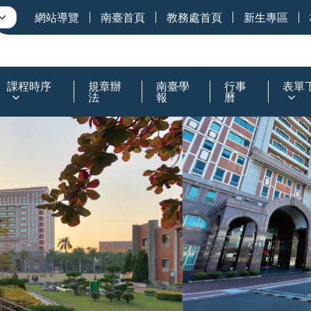
網站導覽
南臺首頁
教務處首頁
新生專區
課程時序
規章辦
南臺學
行事
表單
法
報
曆