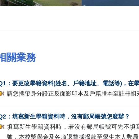
相關業務
Q1：要更改學籍資料(姓名、戶籍地址、電話等)，在
請您攜帶身分證正反面影印本及戶籍謄本至註冊組
Q2：填寫新生學籍資料時，沒有郵局帳號怎麼辦？
填寫新生學籍資料時，若沒有郵局帳號可先不填
號，本校獎學金及各項退費採撥款至學生本人郵局