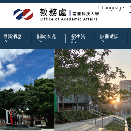
:::
最新消息
關於本處
招生資
註冊選課
訊