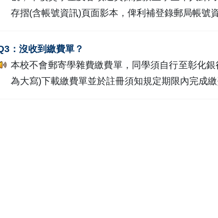
存摺(含帳號資訊)頁面影本，俾利補登錄郵局帳號
Q3：沒收到繳費單？
本校不會郵寄學雜費繳費單，同學須自行至彰化銀
為大寫)下載繳費單並於註冊須知規定期限內完成繳