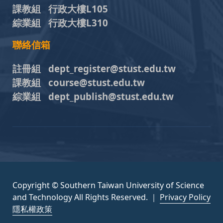
課教組 行政大樓L105
綜業組 行政大樓L310
聯絡信箱
註冊組 dept_register@stust.edu.tw
課教組 course@stust.edu.tw
綜業組 dept_publish@stust.edu.tw
Copyright © Southern Taiwan University of Science
and Technology All Rights Reserved. ｜
Privacy Policy
隱私權政策