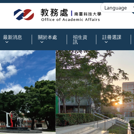
:::
最新消息
關於本處
招生資
註冊選課
訊