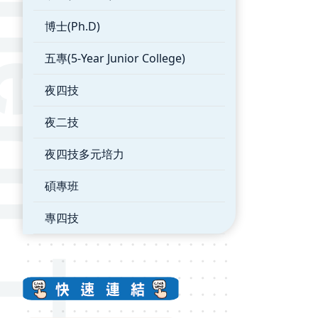
博士(Ph.D)
五專(5-Year Junior College)
夜四技
夜二技
夜四技多元培力
碩專班
專四技