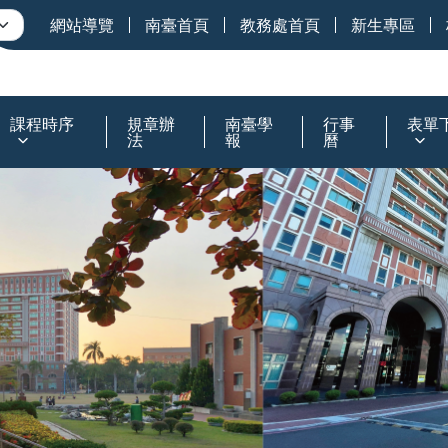
網站導覽
南臺首頁
教務處首頁
新生專區
課程時序
規章辦
南臺學
行事
表單
法
報
曆