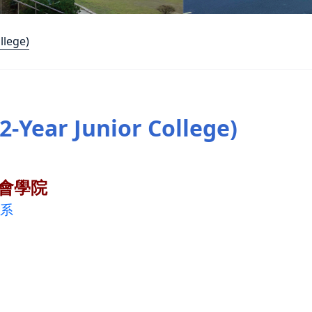
llege)
-Year Junior College)
會學院
系