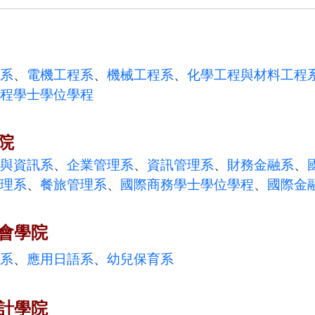
系
、
電機工程系
、
機械工程系
、
化學工程與材料工程
程學士學位學程
院
與資訊系
、
企業管理系
、
資訊管理系
、
財務金融系
、
理系
、
餐旅管理系
、
國際商務學士學位學程
、
國際金
會學院
系
、
應用日語系
、
幼兒保育系
計學院