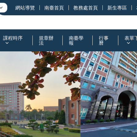
網站導覽
南臺首頁
教務處首頁
新生專區
課程時序
規章辦
南臺學
行事
表單
法
報
曆