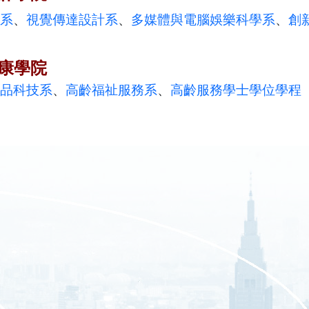
系
、
視覺傳達設計系
、
多媒體與電腦娛樂科學系
、
創
康學院
品科技系
、
高齡福祉服務系
、
高齡服務學士學位學程