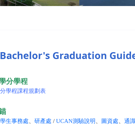
achelor's Graduation Guide
學分學程
分學程課程規劃表
錨
學生事務處
、
研產處
/
UCAN測驗說明
、
圖資處
、
通