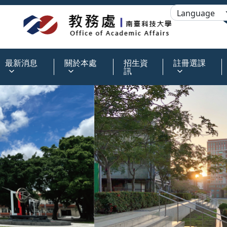
:::
最新消息
關於本處
招生資
註冊選課
訊