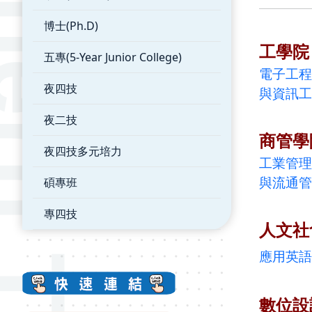
博士(Ph.D)
工學院
五專(5-Year Junior College)
電子工程
夜四技
與資訊工
夜二技
商管學
夜四技多元培力
工業管理
碩專班
與流通管
專四技
人文社
應用英語
數位設