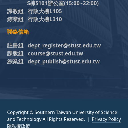
S棟S101辦公室(15:00~22:00)
課教組 行政大樓L105
綜業組 行政大樓L310
聯絡信箱
註冊組 dept_register@stust.edu.tw
課教組 course@stust.edu.tw
綜業組 dept_publish@stust.edu.tw
Copyright © Southern Taiwan University of Science
and Technology All Rights Reserved. ｜
Privacy Policy
隱私權政策