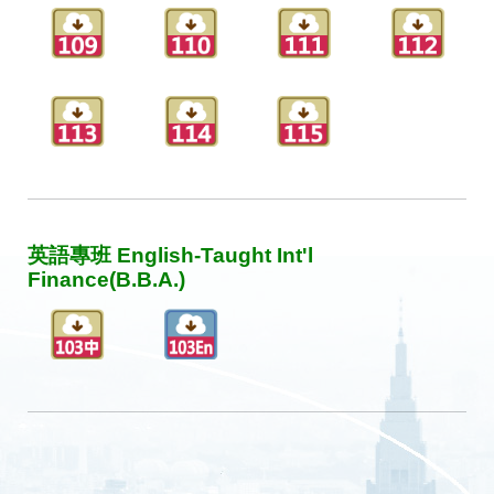
英語專班 English-Taught Int'l
Finance(B.B.A.)