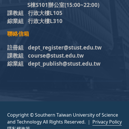
S棟S101辦公室(15:00~22:00)
課教組 行政大樓L105
綜業組 行政大樓L310
聯絡信箱
註冊組 dept_register@stust.edu.tw
課教組 course@stust.edu.tw
綜業組 dept_publish@stust.edu.tw
Copyright © Southern Taiwan University of Science
and Technology All Rights Reserved. ｜
Privacy Policy
隱私權政策