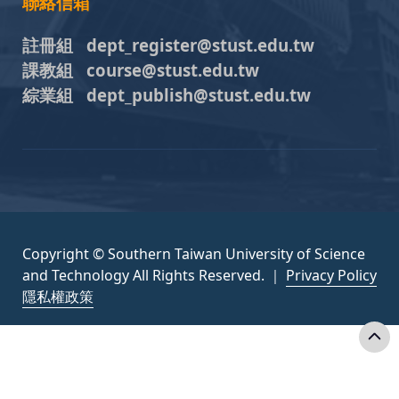
聯絡信箱
註冊組 dept_register@stust.edu.tw
課教組 course@stust.edu.tw
綜業組 dept_publish@stust.edu.tw
Copyright © Southern Taiwan University of Science
and Technology All Rights Reserved. ｜
Privacy Policy
隱私權政策