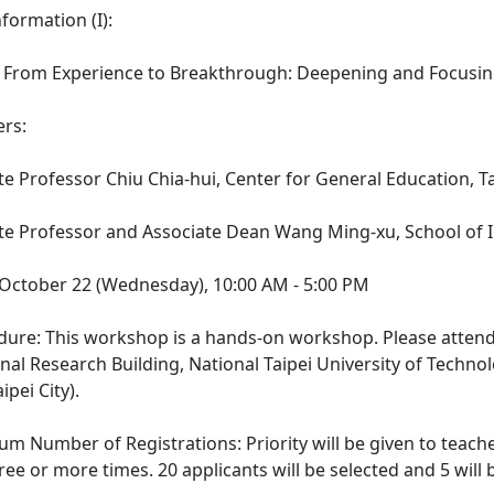
nformation (I):
: From Experience to Breakthrough: Deepening and Focusing
ers:
te Professor Chiu Chia-hui, Center for General Education, T
te Professor and Associate Dean Wang Ming-xu, School of Int
e: October 22 (Wednesday), 10:00 AM - 5:00 PM
edure: This workshop is a hands-on workshop. Please attend 
nal Research Building, National Taipei University of Techno
aipei City).
um Number of Registrations: Priority will be given to teac
ree or more times. 20 applicants will be selected and 5 will b