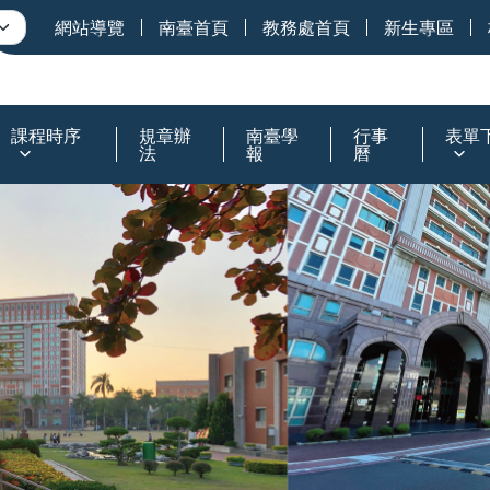
網站導覽
南臺首頁
教務處首頁
新生專區
課程時序
規章辦
南臺學
行事
表單
法
報
曆