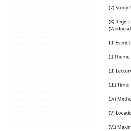
(7) Study C
(8) Regis
(Wednesday
III. Event 
(I) Theme
(II) Lectu
(III) Tim
(IV) Meth
(V) Locat
(VI) Maxi