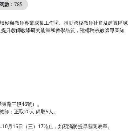
閱數：
785
過積極辦教師專業成長工作坊、推動跨校教師社群及建置區域
，提升教師教學研究能量和教學品質，建構跨校教師專業知
孝東路三段46號）。
師；正取20人 備取5人。
報名至114年10月15日（三）17時止，如額滿將提早關閉表單。