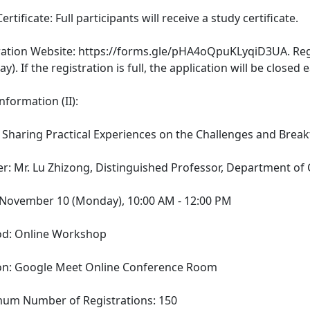
ertificate: Full participants will receive a study certificate.
tration Website: https://forms.gle/pHA4oQpuKLyqiD3UA. Reg
). If the registration is full, the application will be closed e
Information (II):
: Sharing Practical Experiences on the Challenges and Break
rer: Mr. Lu Zhizong, Distinguished Professor, Department of
e: November 10 (Monday), 10:00 AM - 12:00 PM
od: Online Workshop
ion: Google Meet Online Conference Room
mum Number of Registrations: 150