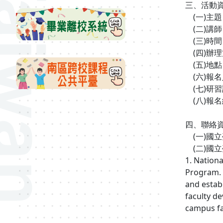
三、活動資
(一)主
(二)講
(三)時間︰
(四)辦
(五)地點：
(六)報名
(七)研
(八)報名網
四、聯絡
(一)國立臺
(二)國立臺
1. Nation
Program. 
and estab
faculty d
campus fa