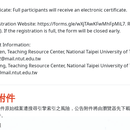
ficate: Full participants will receive an electronic certificate.
gistration Website: https://forms.gle/wXjTAwKFwMhFpMiL7. 
. If the registration is full, the form will be closed early.
t Information:
en, Teaching Resource Center, National Taipei University of 
2@mail.ntut.edu.tw
ang, Teaching Resource Center, National Taipei University of
mail.ntut.edu.tw
附件
附件原始檔案遭搜尋引擎索引之風險，公告附件將由瀏覽器先下
件。
報