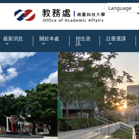
:::
最新消息
關於本處
招生資
註冊選課
訊