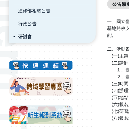
公告類
進修部相關公告
一、國立
行政公告
基地跨校
能。
研討會
二、活動資
(一)主
(二)講師
１、臺北
２、臺北
(三)時間︰1
(四)辦
(五)地點
(六)報名
(七)研
(八)報名網