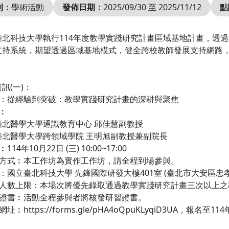
別：
學術活動
發佈日期：
2025/09/30 至 2025/11/12
點
臺北科技大學執行114年度教學實踐研究計畫區域基地計畫，透
支持系統，期望透過區域基地模式，健全跨校教師發展支持網路
訊(一)：
題：從經驗到突破：教學實踐研究計畫的深耕與聚焦
︰
醫學大學通識教育中心 邱佳慧副教授
醫學大學跨領域學院 王明旭副教授兼副院長
14年10月22日 (三) 10:00~17:00
理方式︰本工作坊為實作工作坊，請全程到場參與。
：國立臺北科技大學 先鋒國際研發大樓401室 (臺北市大安區忠
人數上限：本場次將優先錄取通過教學實踐研究計畫三次以上之教
習證書︰活動全程參與者將核發研習證書。
址︰https://forms.gle/pHA4oQpuKLyqiD3UA，