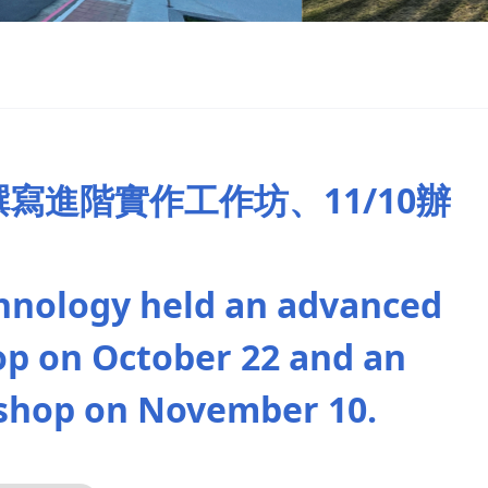
撰寫進階實作工作坊、11/10辦
chnology held an advanced
op on October 22 and an
kshop on November 10.