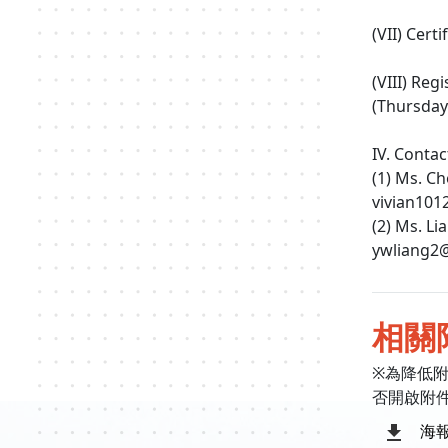
(VII) Certi
(VIII) Re
(Thursday)
IV. Contac
(1) Ms. Ch
vivian101
(2) Ms. Li
ywliang2@
相關
※為降低
否開啟附
海