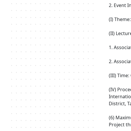
2. Event I
(I) Theme
(II) Lectur
1. Associa
2. Associa
(III) Tim
(IV) Proc
Internatio
District, T
(6) Maxim
Project th