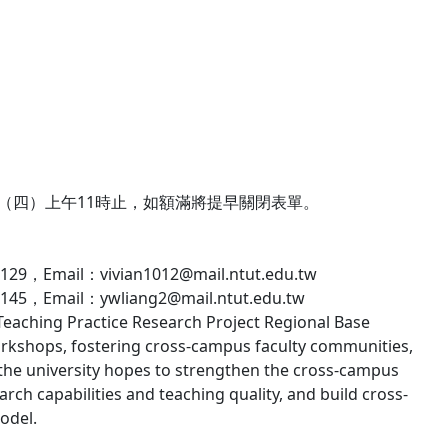
報名至11/6（四）上午11時止，如額滿將提早關閉表單。
l：vivian1012@mail.ntut.edu.tw
il：ywliang2@mail.ntut.edu.tw
 Teaching Practice Research Project Regional Base
orkshops, fostering cross-campus faculty communities,
 the university hopes to strengthen the cross-campus
ch capabilities and teaching quality, and build cross-
odel.