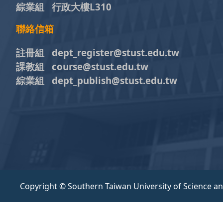
綜業組 行政大樓L310
聯絡信箱
註冊組 dept_register@stust.edu.tw
課教組 course@stust.edu.tw
綜業組 dept_publish@stust.edu.tw
Copyright © Southern Taiwan University of Science a