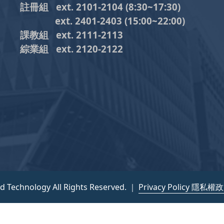
註冊組 ext. 2101-2104
(8:30~17:30)
ext. 2401-2403
(15:00~22:00)
課教組
ext. 2111-2113
綜業組
ext. 2120-2122
nd Technology All Rights Reserved. ｜
Privacy Policy 隱私權