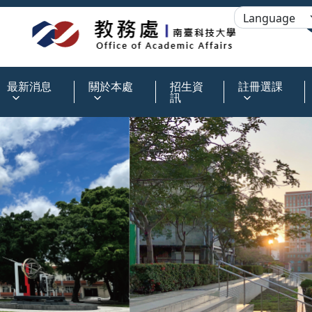
:::
最新消息
關於本處
招生資
註冊選課
訊