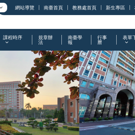
網站導覽
南臺首頁
教務處首頁
新生專區
課程時序
規章辦
南臺學
行事
表單
法
報
曆