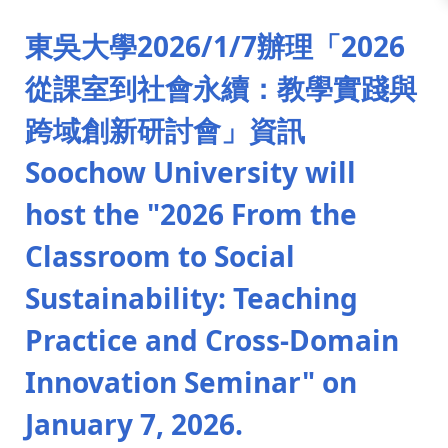
:::
東吳大學2026/1/7辦理「2026
從課室到社會永續：教學實踐與
跨域創新研討會」資訊
Soochow University will
host the "2026 From the
Classroom to Social
Sustainability: Teaching
Practice and Cross-Domain
Innovation Seminar" on
January 7, 2026.