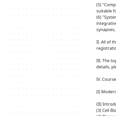
(5) "Comp
suitable 
(6) "Syst
integrati
synapses, 
II. All of
registrati
III. The t
details, p
IV. Course
(I) Moder
(II) Intr
(3) Cell B