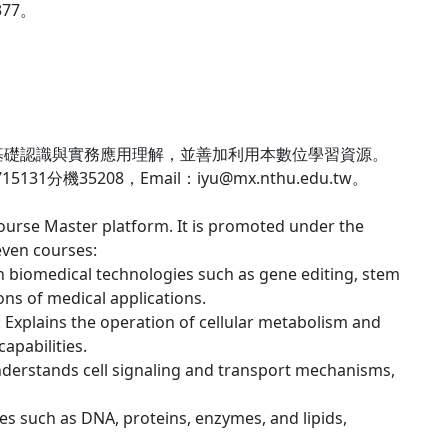
377。
基礎認識與實務應用理解，並善加利用本數位學習資源。
35208，Email：iyu@mx.nthu.edu.tw。
 Course Master platform. It is promoted under the
even courses:
 biomedical technologies such as gene editing, stem
ons of medical applications.
Explains the operation of cellular metabolism and
apabilities.
 understands cell signaling and transport mechanisms,
es such as DNA, proteins, enzymes, and lipids,