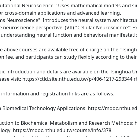
utational Neuroscience": Uses mathematical models and sim
for cross-domain applications and advanced learning.
ems Neuroscience": Introduces the neural system architectu
ve neuroscience perspective. (VII) "Cellular Neuroscience"
understanding neural function and behavioral manifestations
 the above courses are available free of charge on the "Tsi
on fee, and participants can study flexibly according to the
opic introduction and details are available on the Tsinghua 
lease visit: https://ctld.site.nthu.edu.tw/p/406-1217-293344
 information and registration links are as follows:
n Biomedical Technology Applications: https://mooc.nthu.e
oduction to Biochemical Metabolism and Research Methods: 
iology: https://mooc.nthu.edu.tw/course/info/378.