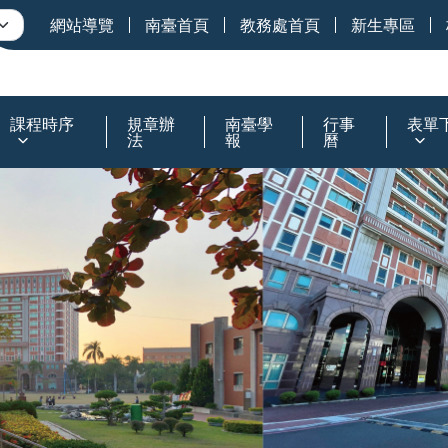
網站導覽
南臺首頁
教務處首頁
新生專區
課程時序
規章辦
南臺學
行事
表單
法
報
曆