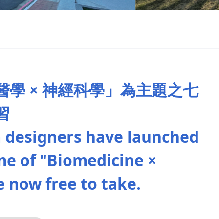
學 × 神經科學」為主題之七
習
m designers have launched
me of "Biomedicine ×
 now free to take.