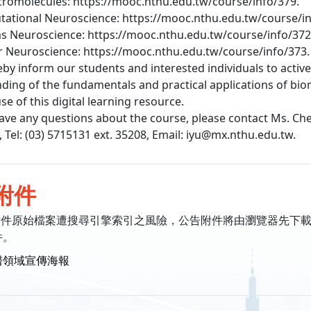
cromolecules: https://mooc.nthu.edu.tw/course/info/379.
tational Neuroscience: https://mooc.nthu.edu.tw/course/in
ms Neuroscience: https://mooc.nthu.edu.tw/course/info/372
lar Neuroscience: https://mooc.nthu.edu.tw/course/info/373.
by inform our students and interested individuals to activel
ding of the fundamentals and practical applications of bi
use of this digital learning resource.
 have any questions about the course, please contact Ms. C
, Tel: (03) 5715131 ext. 35208, Email: iyu@mx.nthu.edu.tw.
附件
附件原始檔案遭搜尋引擎索引之風險，公告附件將由瀏覽器先下
件。
醫領域宣傳海報