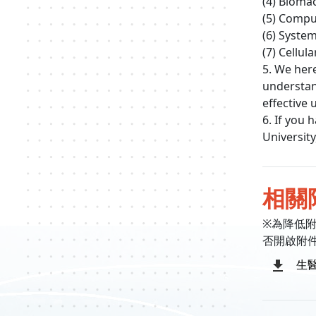
(4) Bioma
(5) Compu
(6) Syste
(7) Cellu
5. We here
understan
effective 
6. If you
University
相關
※為降低
否開啟附
生