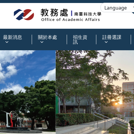
:::
最新消息
關於本處
招生資
註冊選課
訊