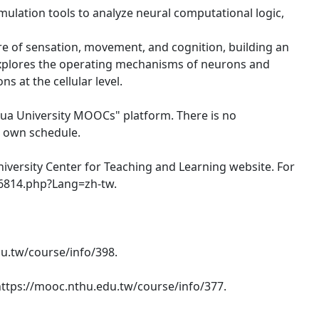
ulation tools to analyze neural computational logic,
re of sensation, movement, and cognition, building an
: Explores the operating mechanisms of neurons and
 at the cellular level.
nghua University MOOCs" platform. There is no
ir own schedule.
University Center for Teaching and Learning website. For
,r6814.php?Lang=zh-tw.
du.tw/course/info/398.
https://mooc.nthu.edu.tw/course/info/377.