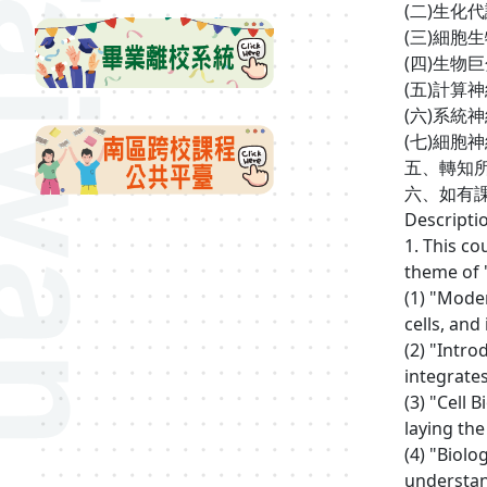
(二)生化代謝
(三)細胞生物學
(四)生物巨分子
(五)計算神經科
(六)系統神經科
(七)細胞神經科
五、轉知
六、如有課程
Descripti
1. This co
theme of 
(1) "Mode
cells, an
(2) "Intr
integrates
(3) "Cell 
laying the
(4) "Biol
understan