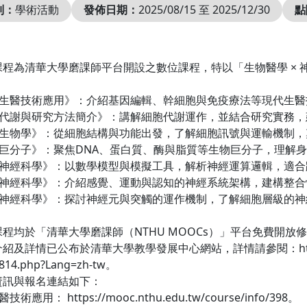
別：
學術活動
發佈日期：
2025/08/15 至 2025/12/30
點
課程為清華大學磨課師平台開設之數位課程，特以「生物醫學 ×
現代生醫技術應用》：介紹基因編輯、幹細胞與免疫療法等現代生
生化代謝與研究方法簡介》：講解細胞代謝運作，並結合研究實務
細胞生物學》：從細胞結構與功能出發，了解細胞訊號與運輸機制
物巨分子》：聚焦DNA、蛋白質、酶與脂質等生物巨分子，理解
計算神經科學》：以數學模型與模擬工具，解析神經運算邏輯，適
系統神經科學》：介紹感覺、運動與認知的神經系統架構，建構整
細胞神經科學》：探討神經元與突觸的運作機制，了解細胞層級的
程均於「清華大學磨課師（NTHU MOOCs）」平台免費開
及詳情已公布於清華大學教學發展中心網站，詳情請參閱：https://ctld.s
6814.php?Lang=zh-tw。
資訊與報名連結如下：
術應用： https://mooc.nthu.edu.tw/course/info/398。