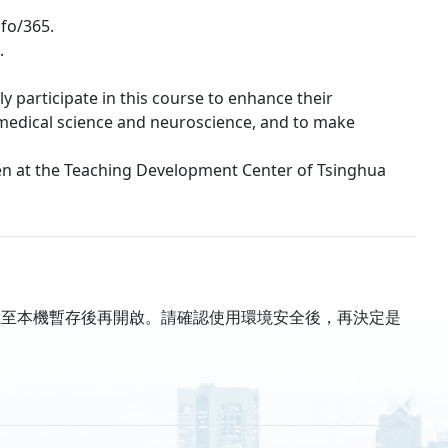
fo/365.
.
y participate in this course to enhance their
omedical science and neuroscience, and to make
hen at the Teaching Development Center of Tsinghua
載至本機暫存後再開啟。請確認使用環境安全後，再決定是