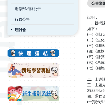
公告類
進修部相關公告
說明：
行政公告
一、旨揭
如下：
研討會
(一)《
(二)《
(三)《
(四)《生
(五)《
(六)《
(七)《
二、上述課
三、主題介紹
293344,r
四、課程
(一)現代生醫技