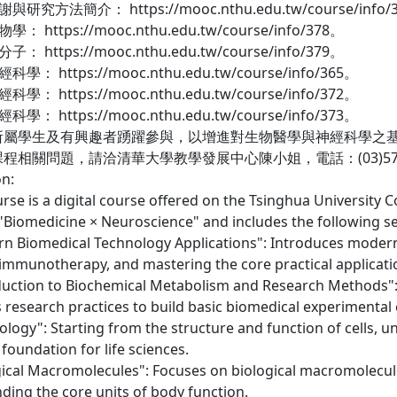
與研究方法簡介： https://mooc.nthu.edu.tw/course/info/
： https://mooc.nthu.edu.tw/course/info/378。
： https://mooc.nthu.edu.tw/course/info/379。
學： https://mooc.nthu.edu.tw/course/info/365。
學： https://mooc.nthu.edu.tw/course/info/372。
學： https://mooc.nthu.edu.tw/course/info/373。
所屬學生及有興趣者踴躍參與，以增進對生物醫學與神經科學之
相關問題，請洽清華大學教學發展中心陳小姐，電話：(03)5715131分機
on:
urse is a digital course offered on the Tsinghua University
"Biomedicine × Neuroscience" and includes the following s
rn Biomedical Technology Applications": Introduces modern
d immunotherapy, and mastering the core practical applicati
oduction to Biochemical Metabolism and Research Methods": 
 research practices to build basic biomedical experimental c
Biology": Starting from the structure and function of cells,
 foundation for life sciences.
ogical Macromolecules": Focuses on biological macromolecul
ding the core units of body function.