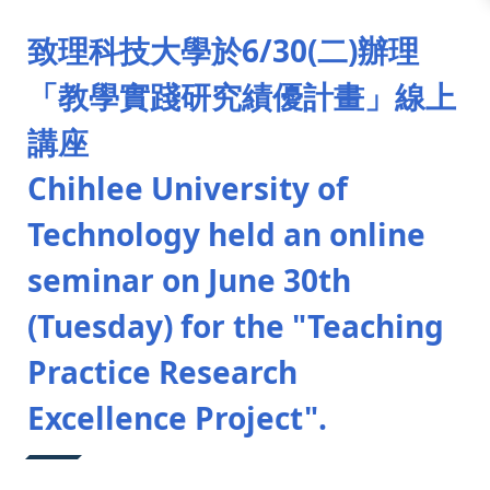
:::
致理科技大學於6/30(二)辦理
「教學實踐研究績優計畫」線上
講座
Chihlee University of
Technology held an online
seminar on June 30th
(Tuesday) for the "Teaching
Practice Research
Excellence Project".