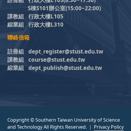
S棟S101辦公室(15:00~22:00)
課教組 行政大樓L105
綜業組 行政大樓L310
聯絡信箱
註冊組 dept_register@stust.edu.tw
課教組 course@stust.edu.tw
綜業組 dept_publish@stust.edu.tw
Copyright © Southern Taiwan University of Science
and Technology All Rights Reserved. ｜
Privacy Policy