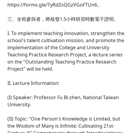
https://forms.gle/TyRdZsQGzVGoFTUn6。
三、全程參與者，將核發1.5小時研習時數電子證明。
I. To implement teaching innovation, strengthen the
school's talent cultivation mission, and promote the
implementation of the College and University
Teaching Practice Research Project, a lecture series
on the "Outstanding Teaching Practice Research
Project" will be held.
II. Lecture Information:
(I) Speaker: Professor Fu Bi-zhen, National Taiwan
University.
(II) Topic: "One Person's Knowledge is Limited, but
the Wisdom of Many is Infinite: Cultivating 21st-