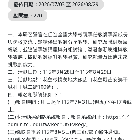
發佈日期：
2026/07/03 至 2026/08/29
點閱數：
220
一、本研習營旨在促進全國大學校院專任教師專業成長
與跨校交流，邀請傑出教師分享教學、研究及職涯發展
經驗，並透過專題講座與分組討論，激發創新思維與教
學靈感，協助教師提升教學品質、研究能量及因應未來
挑戰的能力。
二、活動日期：115年8月28日至115年8月29日。
三、活動地點：花蓮秧悅美地大飯店（花蓮縣吉安鄉干
城村干城二街100號）。
四、報名相關資訊如下：
(一)報名時間：即日起至115年7月31日(週五)下午17時截
止。
(二)本活動採網路系統報名，報名系統網址：https:／／
admin.tcu.edu.tw/Recruit/EvReg/。
(三)錄取名單於115年8月5日(週三)以電子郵件通知。
(四)報名費用：3,000元【包含本人1晚住宿（2人1房），