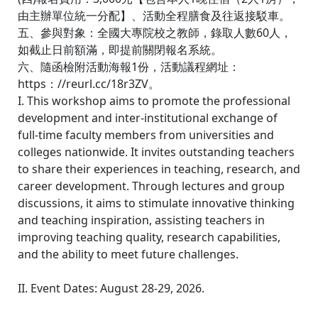
由主辦單位統一分配】、活動全程膳食及往返接駁車。
五、參與對象：全國大專院校之教師，錄取人數60人，
如截止日前額滿，即提前關閉報名系統。
六、隨函檢附活動海報1份，活動議程網址：
https：//reurl.cc/18r3ZV。
I. This workshop aims to promote the professional
development and inter-institutional exchange of
full-time faculty members from universities and
colleges nationwide. It invites outstanding teachers
to share their experiences in teaching, research, and
career development. Through lectures and group
discussions, it aims to stimulate innovative thinking
and teaching inspiration, assisting teachers in
improving teaching quality, research capabilities,
and the ability to meet future challenges.
II. Event Dates: August 28-29, 2026.