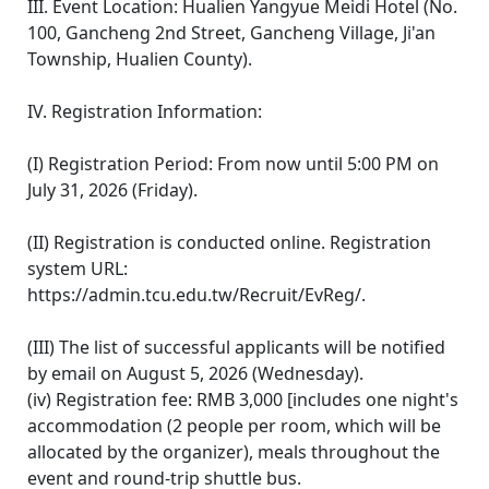
III. Event Location: Hualien Yangyue Meidi Hotel (No.
100, Gancheng 2nd Street, Gancheng Village, Ji'an
Township, Hualien County).
IV. Registration Information:
(I) Registration Period: From now until 5:00 PM on
July 31, 2026 (Friday).
(II) Registration is conducted online. Registration
system URL:
https://admin.tcu.edu.tw/Recruit/EvReg/.
(III) The list of successful applicants will be notified
by email on August 5, 2026 (Wednesday).
(iv) Registration fee: RMB 3,000 [includes one night's
accommodation (2 people per room, which will be
allocated by the organizer), meals throughout the
event and round-trip shuttle bus.