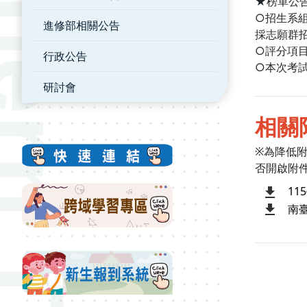
★榜單公告：
○招生系
進修部相關公告
採志願群
○評分項
行政公告
○本次考
研討會
相關
※為降低
否開啟附
1
南臺