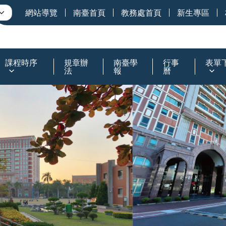
網站導覽
南臺首頁
教務處首頁
新生專區
課程時序
規章辦
南臺學
行事
表單
法
報
曆