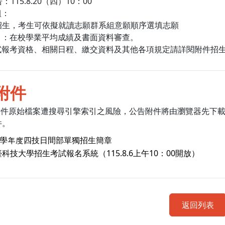
115.8.20（四）10：00
組：
招生，考生可依擬就讀志願群系組意願順序選填志願
目：在校學業平均成績及書面資料審查。
試報考資格、相關日程、繳交資料及其他各項規定請詳閱附件招
附件
附件原始檔案遭搜尋引擎索引之風險，公告附件將由瀏覽器先下
件。
15學年度四技日間部單獨招生簡章
科技大學招生考試報名系統（115.8.6上午10：00開放）
返回列表