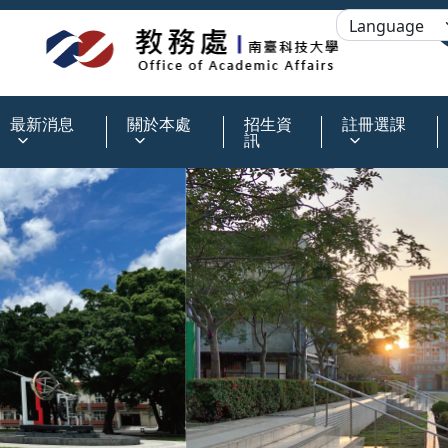
:::
最新消息
關於本處
招生資
註冊選課
訊