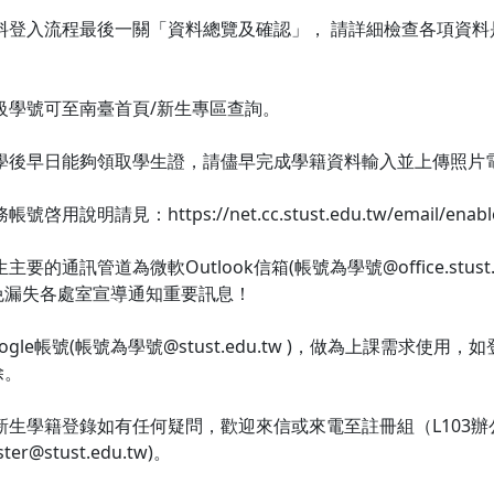
資料登入流程最後一關「資料總覽及確認」， 請詳細檢查各項資
！
級學號可至南臺首頁/新生專區查詢。
開學後早日能夠領取學生證，請儘早完成學籍資料輸入並上傳照片
號啓用說明請見：https://net.cc.stust.edu.tw/email/enabl
主要的通訊管道為微軟Outlook信箱(帳號為學號@office.stus
免漏失各處室宣導通知重要訊息！
ogle帳號(帳號為學號@stust.edu.tw )，做為上課需求使
除。
生學籍登錄如有任何疑問，歡迎來信或來電至註冊組（L103辦公室)詢問(06-
ster@stust.edu.tw)。