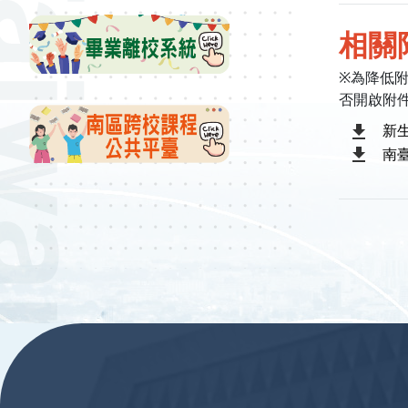
相關
※為降低
否開啟附
新
南
:::