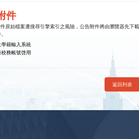
附件
附件原始檔案遭搜尋引擎索引之風險，公告附件將由瀏覽器先下
件。
生學籍輸入系統
臺校務帳號啓用
返回列表