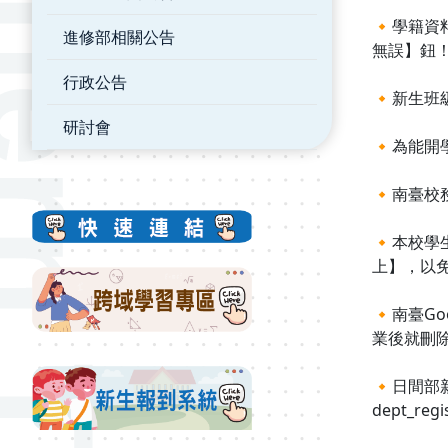
🔸學籍
進修部相關公告
無誤】鈕
行政公告
🔸新生班
研討會
🔸為能
🔸南臺校務帳
🔸本校學生
上】，以
🔸南臺Go
業後就刪
🔸日間部新
dept_regi