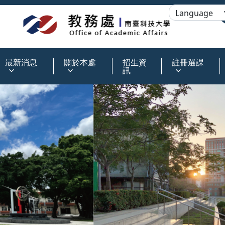
:::
最新消息
關於本處
招生資
註冊選課
訊