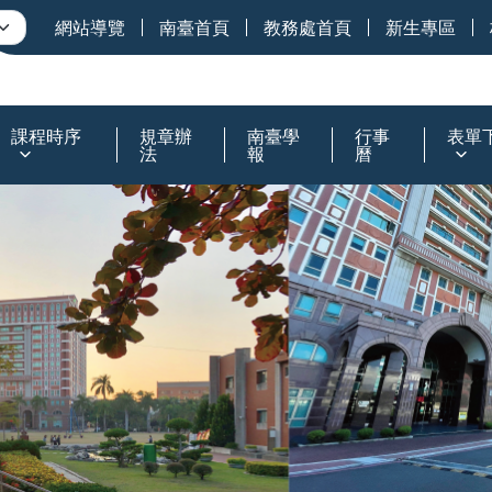
網站導覽
南臺首頁
教務處首頁
新生專區
課程時序
規章辦
南臺學
行事
表單
法
報
曆