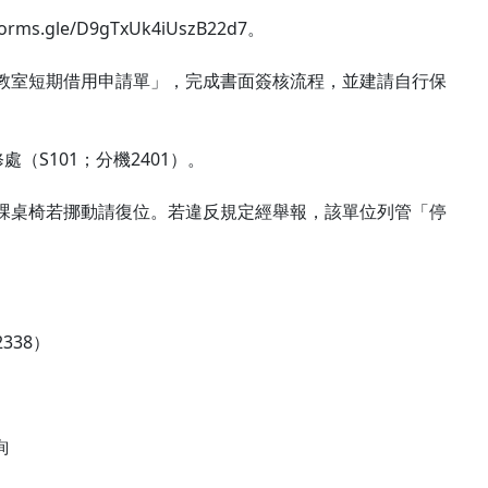
le/D9gTxUk4iUszB22d7。
教室短期借用申請單」，完成書面簽核流程，並建請自行保
S101；分機2401）。
課桌椅若挪動請復位。若違反規定經舉報，該單位列管「停
338）
詢