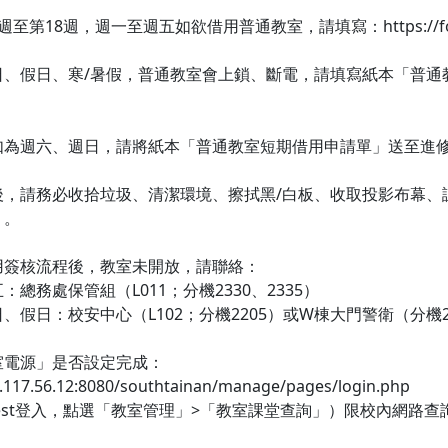
至第18週，週一至週五如欲借用普通教室，請填寫：https://forms.g
日、假日、寒/暑假，普通教室會上鎖、斷電，請填寫紙本「普通
為週六、週日，請將紙本「普通教室短期借用申請單」送至進修處（
後，請務必收拾垃圾、清潔環境、擦拭黑/白板、收取投影布幕、
」。
用簽核流程後，教室未開放，請聯絡：
：總務處保管組（L011；分機2330、2335）
、假日：校安中心（L102；分機2205）或W棟大門警衛（分機2
室電源」是否設定完成：
0.117.56.12:8080/southtainan/manage/pages/login.php
est登入，點選「教室管理」>「教室課堂查詢」）限校內網路查