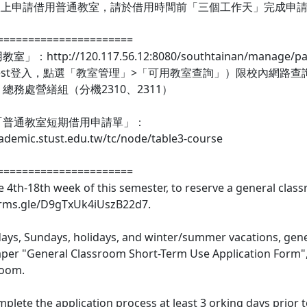
線上申請借用普通教室，請於借用時間前「三個工作天」完成申請
======================
：http://120.117.56.12:8080/southtainan/manage/pag
est登入，點選「教室管理」>「可用教室查詢」）限校內網路查
總務處營繕組（分機2310、2311）
「普通教室短期借用申請單」：
cademic.stust.edu.tw/tc/node/table3-course
======================
e 4th-18th week of this semester, to reserve a general clas
orms.gle/D9gTxUk4iUszB22d7.
ays, Sundays, holidays, and winter/summer vacations, genera
aper "General Classroom Short-Term Use Application Form",
room.
plete the application process at least 3 orking days prior t