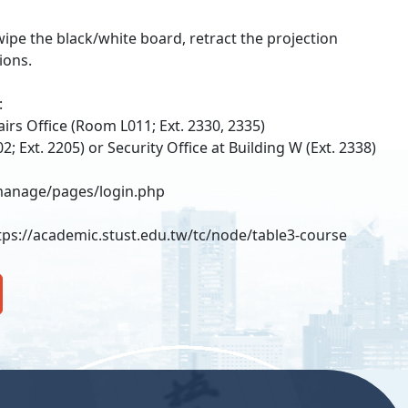
ipe the black/white board, retract the projection
ions.
:
irs Office (Room L011; Ext. 2330, 2335)
Ext. 2205) or Security Office at Building W (Ext. 2338)
/manage/pages/login.php
ps://academic.stust.edu.tw/tc/node/table3-course