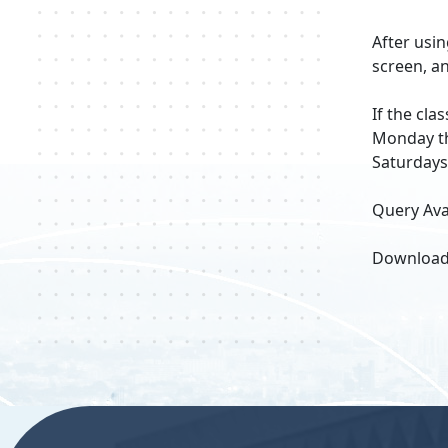
After usin
screen, an
If the cla
Monday th
Saturdays,
Query Ava
Download 
:::