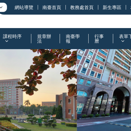
網站導覽
南臺首頁
教務處首頁
新生專區
課程時序
規章辦
南臺學
行事
表單
法
報
曆