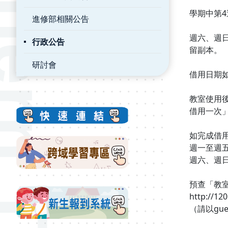
學期中第4週
進修部相關公告
週六、週
行政公告
留副本。
研討會
借用日期如
教室使用
借用一次
如完成借
週一至週五
週六、週日
預查「教
http://12
（請以gu