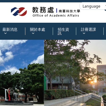
:::
最新消息
關於本處
招生資
註冊選課
訊