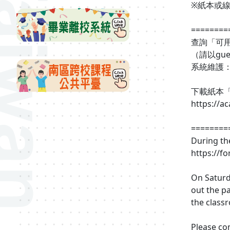
※紙本或
========
查詢「可用教室」
（請以gu
系統維護：
下載紙本
https://a
========
During th
https://f
On Saturd
out the p
the class
Please com