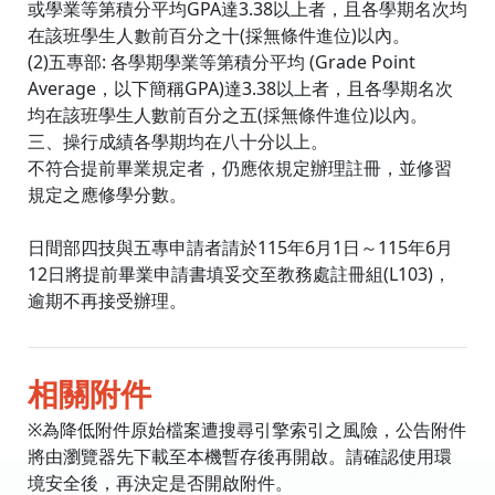
或學業等第積分平均GPA達3.38以上者，且各學期名次均
在該班學生人數前百分之十(採無條件進位)以內。
(2)五專部: 各學期學業等第積分平均 (Grade Point
Average，以下簡稱GPA)達3.38以上者，且各學期名次
均在該班學生人數前百分之五(採無條件進位)以內。
三、操行成績各學期均在八十分以上。
不符合提前畢業規定者，仍應依規定辦理註冊，並修習
規定之應修學分數。
日間部四技與五專申請者請於115年6月1日～115年6月
12日將提前畢業申請書填妥交至教務處註冊組(L103)，
逾期不再接受辦理。
相關附件
※為降低附件原始檔案遭搜尋引擎索引之風險，公告附件
將由瀏覽器先下載至本機暫存後再開啟。請確認使用環
境安全後，再決定是否開啟附件。