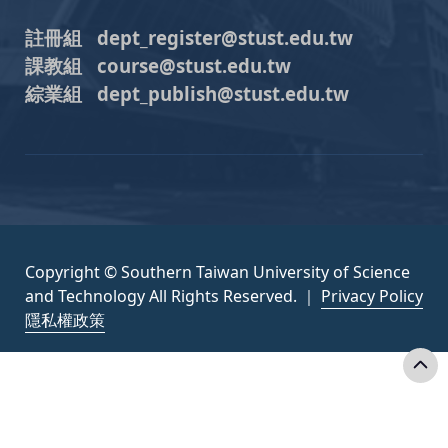
註冊組 dept_register@stust.edu.tw
課教組 course@stust.edu.tw
綜業組 dept_publish@stust.edu.tw
Copyright © Southern Taiwan University of Science
and Technology All Rights Reserved. ｜
Privacy Policy
隱私權政策