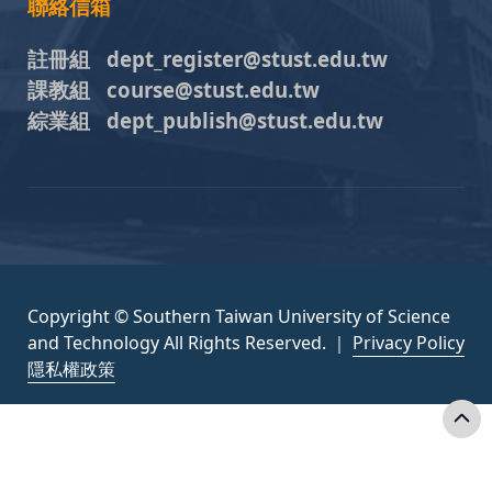
聯絡信箱
註冊組 dept_register@stust.edu.tw
課教組 course@stust.edu.tw
綜業組 dept_publish@stust.edu.tw
Copyright © Southern Taiwan University of Science
and Technology All Rights Reserved. ｜
Privacy Policy
隱私權政策