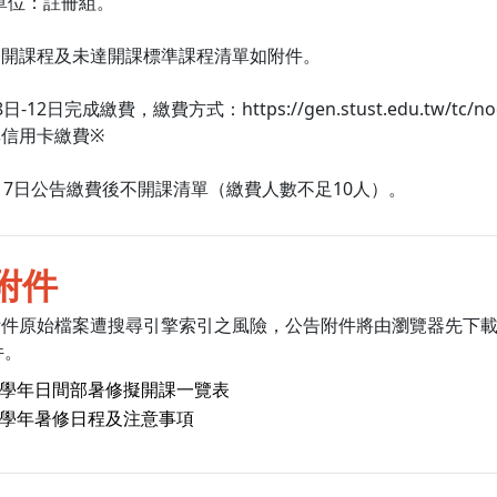
單位：註冊組。
後擬開課程及未達開課標準課程清單如附件。
日-12日完成繳費，繳費方式：https://gen.stust.edu.tw/tc/no
信用卡繳費※
月17日公告繳費後不開課清單（繳費人數不足10人）。
附件
附件原始檔案遭搜尋引擎索引之風險，公告附件將由瀏覽器先下
件。
14學年日間部暑修擬開課一覽表
14學年暑修日程及注意事項