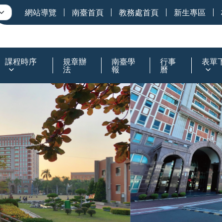
網站導覽
南臺首頁
教務處首頁
新生專區
課程時序
規章辦
南臺學
行事
表單
法
報
曆