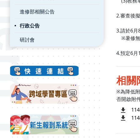
(3)教務
進修部相關公告
2.審查
行政公告
3.請於6月8
※暑修無
研討會
4.預定6
相關
※為降低
否開啟附
1
1