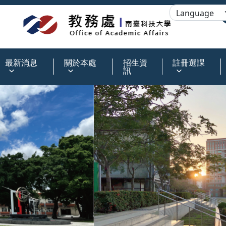
:::
最新消息
關於本處
招生資
註冊選課
訊