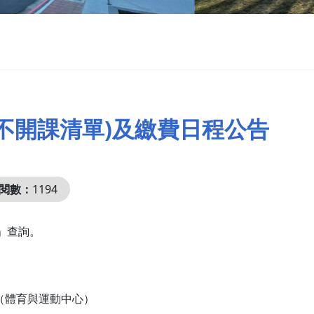
含不開課清單)及繳費日程公告
閱數：
1194
」查詢。
（體育與運動中心）