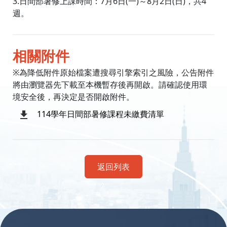
3.⽇間部暑修上課時間：7⽉6⽇(⼀)～8⽉2⽇(⽇)，共4
週。
相關附件
※為降低附件原始檔案遭搜尋引擎索引之風險，公告附件
將由瀏覽器先下載至本機暫存後再開啟。請確認使用環
境安全後，再決定是否開啟附件。
114學年日間部暑修課程未繳費清單
返回列表
:::