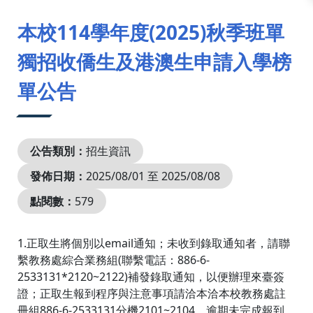
:::
本校114學年度(2025)秋季班單
獨招收僑生及港澳生申請入學榜
單公告
公告類別：
招生資訊
發佈日期：
2025/08/01 至 2025/08/08
點閱數：
579
1.正取生將個別以email通知；未收到錄取通知者，請聯
繫教務處綜合業務組(聯繫電話：886-6-
2533131*2120~2122)補發錄取通知，以便辦理來臺簽
證；正取生報到程序與注意事項請洽本洽本校教務處註
冊組886-6-2533131分機2101~2104。逾期未完成報到