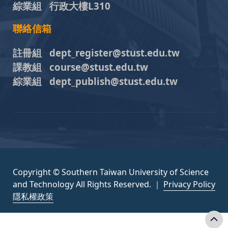
綜業組 行政大樓L310
聯絡信箱
註冊組 dept_register@stust.edu.tw
課教組 course@stust.edu.tw
綜業組 dept_publish@stust.edu.tw
Copyright © Southern Taiwan University of Science
and Technology All Rights Reserved. ｜
Privacy Policy
隱私權政策