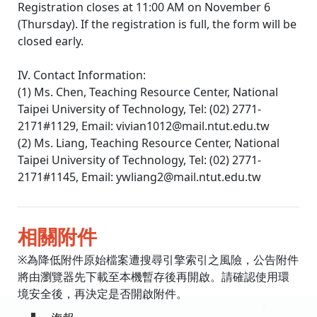
Registration closes at 11:00 AM on November 6
(Thursday). If the registration is full, the form will be
closed early.
IV. Contact Information:
(1) Ms. Chen, Teaching Resource Center, National
Taipei University of Technology, Tel: (02) 2771-
2171#1129, Email: vivian1012@mail.ntut.edu.tw
(2) Ms. Liang, Teaching Resource Center, National
Taipei University of Technology, Tel: (02) 2771-
2171#1145, Email: ywliang2@mail.ntut.edu.tw
相關附件
※為降低附件原始檔案遭搜尋引擎索引之風險，公告附件
將由瀏覽器先下載至本機暫存後再開啟。請確認使用環
境安全後，再決定是否開啟附件。