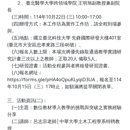
２、臺北醫學大學跨領域學院 王明旭副教授兼副院
長
(三)時間︰114年10月22日 (三) 10:00~17:00
(四)辦理方式︰本工作坊為實作工作坊，請全程到場參
與。
(五)地點：國立臺北科技大學 先鋒國際研發大樓401室
(臺北市大安區忠孝東路三段46號）。
(六)報名人數上限：本場次將優先錄取通過教學實踐研
究計畫三次以上之教師；正取20人 備取5人。
(七)研習證書︰活動全程參與者將核發研習證書。
(八)報名網址︰
https://forms.gle/pHA4oQpuKLyqiD3UA，報名至114
年10月15日（三）17時止，如額滿將提早關閉表單。
三、活動資訊(二)：
(一)主題：數位教材導入教學的挑戰與突破之實務經驗
分享
(二)講師︰呂志宗老師│中華大學土木工程學系特聘教
授