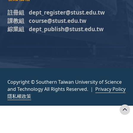
註冊組 dept_register@stust.edu.tw
課教組 course@stust.edu.tw
綜業組 dept_publish@stust.edu.tw
Copyright © Southern Taiwan University of Science
and Technology All Rights Reserved. ｜
Privacy Policy
隱私權政策