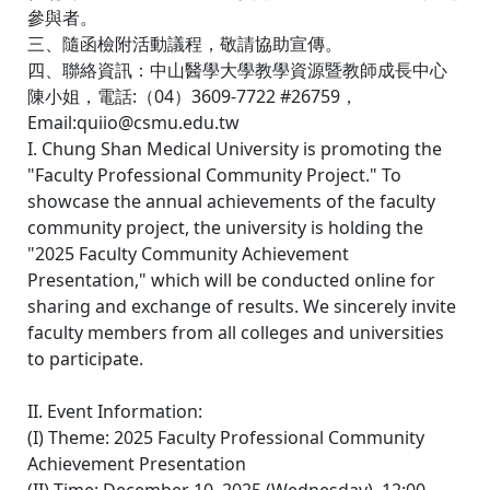
參與者。
三、隨函檢附活動議程，敬請協助宣傳。
四、聯絡資訊：中山醫學大學教學資源暨教師成長中心
陳小姐，電話:（04）3609-7722 #26759，
Email:quiio@csmu.edu.tw
I. Chung Shan Medical University is promoting the
"Faculty Professional Community Project." To
showcase the annual achievements of the faculty
community project, the university is holding the
"2025 Faculty Community Achievement
Presentation," which will be conducted online for
sharing and exchange of results. We sincerely invite
faculty members from all colleges and universities
to participate.
II. Event Information:
(I) Theme: 2025 Faculty Professional Community
Achievement Presentation