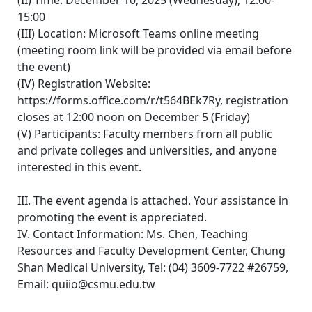
(II) Time: December 10, 2025 (Wednesday), 12:00-
15:00
(III) Location: Microsoft Teams online meeting
(meeting room link will be provided via email before
the event)
(IV) Registration Website:
https://forms.office.com/r/t564BEk7Ry, registration
closes at 12:00 noon on December 5 (Friday)
(V) Participants: Faculty members from all public
and private colleges and universities, and anyone
interested in this event.
III. The event agenda is attached. Your assistance in
promoting the event is appreciated.
IV. Contact Information: Ms. Chen, Teaching
Resources and Faculty Development Center, Chung
Shan Medical University, Tel: (04) 3609-7722 #26759,
Email: quiio@csmu.edu.tw