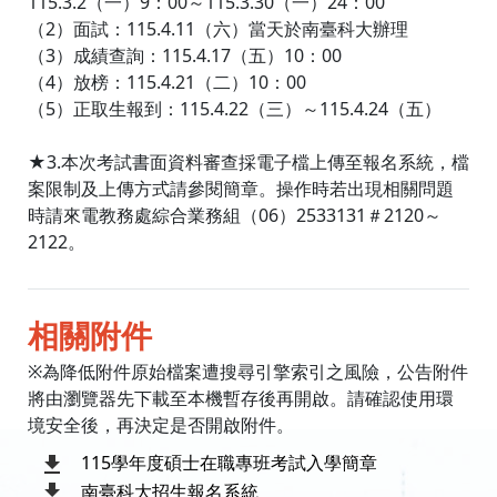
115.3.2（一）9：00～115.3.30（一）24：00
（2）面試：115.4.11（六）當天於南臺科大辦理
（3）成績查詢：115.4.17（五）10：00
（4）放榜：115.4.21（二）10：00
（5）正取生報到：115.4.22（三）～115.4.24（五）
★3.本次考試書面資料審查採電子檔上傳至報名系統，檔
案限制及上傳方式請參閱簡章。操作時若出現相關問題
時請來電教務處綜合業務組（06）2533131＃2120～
2122。
相關附件
※為降低附件原始檔案遭搜尋引擎索引之風險，公告附件
將由瀏覽器先下載至本機暫存後再開啟。請確認使用環
境安全後，再決定是否開啟附件。
115學年度碩士在職專班考試入學簡章
南臺科大招生報名系統