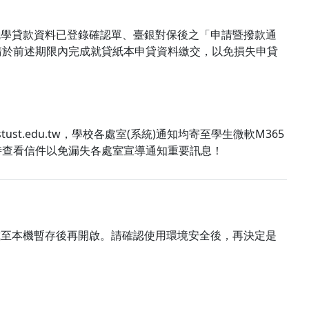
22時持就學貸款資料已登錄確認單、臺銀對保後之「申請暨撥款通
交，請於前述期限內完成就貸紙本申貸資料繳交，以免損失申貸
stust.edu.tw，學校各處室(系統)通知均寄至學生微軟M365
，定時查看信件以免漏失各處室宣導通知重要訊息！
載至本機暫存後再開啟。請確認使用環境安全後，再決定是