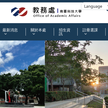
:::
最新消息
關於本處
招生資
註冊選課
訊