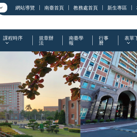
網站導覽
南臺首頁
教務處首頁
新生專區
課程時序
規章辦
南臺學
行事
表單
法
報
曆