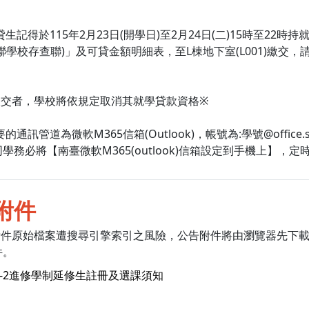
貸生記得於115年2月23日(開學日)至2月24日(二)15時至
聯學校存查聯)」及可貸金額明細表，至L棟地下室(L001)繳
繳交者，學校將依規定取消其就學貸款資格※
的通訊管道為微軟M365信箱(Outlook)，帳號為:學號@office.
學務必將【南臺微軟M365(outlook)信箱設定到手機上】
附件
附件原始檔案遭搜尋引擎索引之風險，公告附件將由瀏覽器先下
件。
4-2進修學制延修生註冊及選課須知