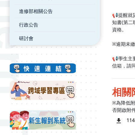
進修部相關公告
📢提醒就
知書(第二
行政公告
資格。
研討會
※逾期未
📢學生主要
信箱，請同
相關
※為降低
否開啟附
11