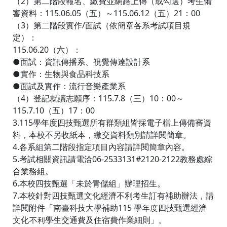
（2）第二階段報名、繳費並網路上傳（或勾選）考生備
審資料：115.06.05（五）～115.06.12（五）21：00
（3）第二階段實作/面試（依簡章各系考試項目規
定）：
115.06.20（六）：
●面試：資訊傳播系、視覺傳達設計系
●實作：生物與食品科技系
●面試及實作：流行音樂產業系
（4）登記就讀志願序：115.7.8（三）10：00～
115.7.10（五）17：00
3.115學年度四技甄選所有群類組皆採電子檔上傳備審資
料，本校不另收紙本，繳交資料類別請詳閱簡章。
4.各系組第二階段指定項目內容請詳閱簡章內容。
5.考試相關資訊請電洽06-2533131#2120-2122教務處綜
合業務組。
6.本校四技甄選「未於青儲組」辦理招生。
7.本校針對四技甄選文化經濟不利考生訂有補助辦法，請
詳閱附件「南臺科技大學補助115 學年度四技甄選經濟
文化不利學生交通費及住宿費作業細則」。