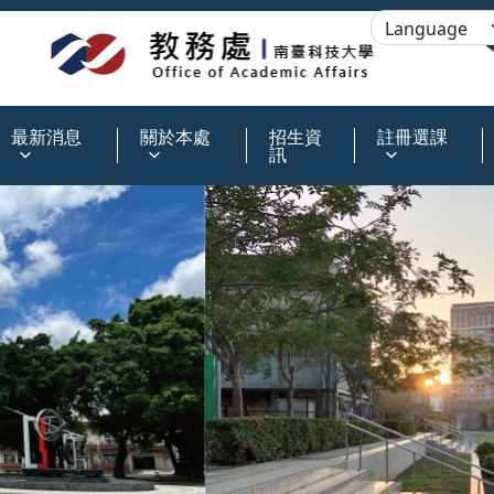
:::
最新消息
關於本處
招生資
註冊選課
訊