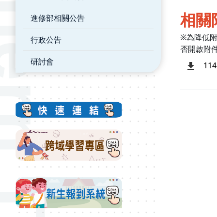
相關
進修部相關公告
※為降低
行政公告
否開啟附
研討會
11