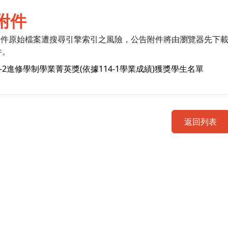
附件
附件原始檔案遭搜尋引擎索引之風險，公告附件將由瀏覽器先下
件。
4-2進修學制學業菁英獎(依據114-1學業成績)獲獎學生名單
返回列表