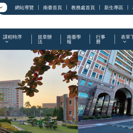
網站導覽
南臺首頁
教務處首頁
新生專區
課程時序
規章辦
南臺學
行事
表單
法
報
曆