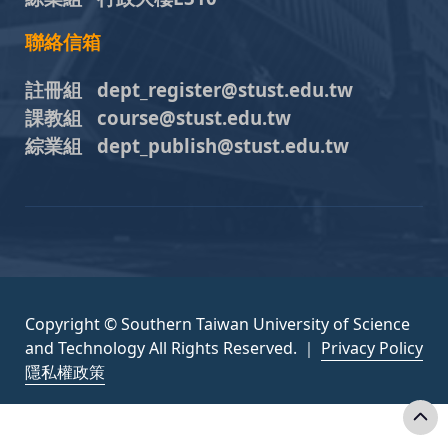
聯絡信箱
註冊組 dept_register@stust.edu.tw
課教組 course@stust.edu.tw
綜業組 dept_publish@stust.edu.tw
Copyright © Southern Taiwan University of Science
and Technology All Rights Reserved. ｜
Privacy Policy
隱私權政策