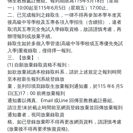
傳至教務處註冊組。報到期限為115年5月18日（星期
一）10:00起至115年6月5日（星期五）17:00止。
二、已完成報到之錄取生，一律不得再參加本學年度其
後高級中等學校及五專各項入學招生（含續招），違者
取消其五專完全免試入學錄取資格，故請謹慎考慮，再
辦理報到或放棄手續。
錄取生如於多個入學管道(高級中等學校或五專優先免試
入學)重複錄取，僅得擇一報到。
三、【放棄】：
(1) 自願放棄錄取資格不報到：
如欲放棄就讀本校錄取科系，請於上述規定之報到時間
至本校新生報到系統登錄放
棄，並列印填寫錄取生放棄報到通知書，於115 年6 月5
日(五)17：00 前將放棄報到
通知書以傳真、Email 或Line 回傳至教務處註冊組。
請注意!未於截止時間前至網頁登錄放棄並回傳放棄報到
通知書者，視同放棄錄取資
格。如已登錄放棄即不得再更改網頁資料，請謹慎考慮
(放棄後不得再要求恢復資格)。