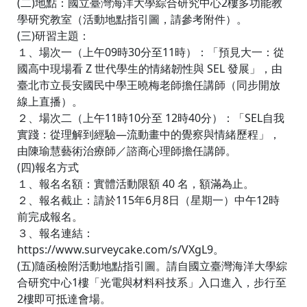
(二)地點：國立臺灣海洋大學綜合研究中心2樓多功能教
學研究教室（活動地點指引圖，請參考附件）。
(三)研習主題：
１、場次一（上午09時30分至11時）：「預見大一：從
國高中現場看 Z 世代學生的情緒韌性與 SEL 發展」，由
臺北市立長安國民中學王曉梅老師擔任講師（同步開放
線上直播）。
２、場次二（上午11時10分至 12時40分）：「SEL自我
實踐：從理解到經驗—流動畫中的覺察與情緒歷程」，
由陳瑜慧藝術治療師／諮商心理師擔任講師。
(四)報名方式
１、報名名額：實體活動限額 40 名，額滿為止。
２、報名截止：請於115年6月8日（星期一）中午12時
前完成報名。
３、報名連結：
https://www.surveycake.com/s/VXgL9。
(五)隨函檢附活動地點指引圖。請自國立臺灣海洋大學綜
合研究中心1樓「光電與材料科技系」入口進入，步行至
2樓即可抵達會場。