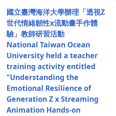
:::
國立臺灣海洋大學辦理「透視Z
世代情緒韌性x流動畫手作體
驗」教師研習活動
National Taiwan Ocean
University held a teacher
training activity entitled
"Understanding the
Emotional Resilience of
Generation Z x Streaming
Animation Hands-on