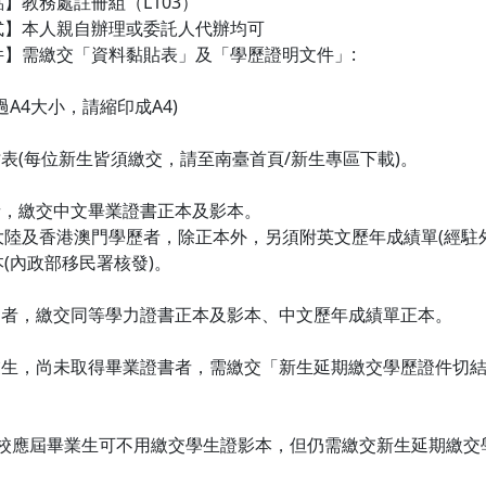
】教務處註冊組（L103）
式】本人親自辦理或委託人代辦均可
件】需繳交「資料黏貼表」及「學歷證明文件」:
過A4大小，請縮印成A4)
貼表(每位新生皆須繳交，請至南臺首頁/新生專區下載)。
者，繳交中文畢業證書正本及影本。
大陸及香港澳門學歷者，除正本外，另須附英文歷年成績單(經駐外
(內政部移民署核發)。
學力者，繳交同等學力證書正本及影本、中文歷年成績單正本。
業生，尚未取得畢業證書者，需繳交「新生延期繳交學歷證件切結
本校應屆畢業生可不用繳交學生證影本，但仍需繳交新生延期繳交