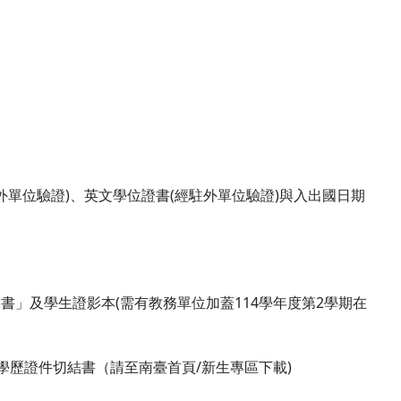
單位驗證)、英文學位證書(經駐外單位驗證)與入出國日期
書」及學生證影本(需有教務單位加蓋114學年度第2學期在
學歷證件切結書（請至南臺首頁/新生專區下載)