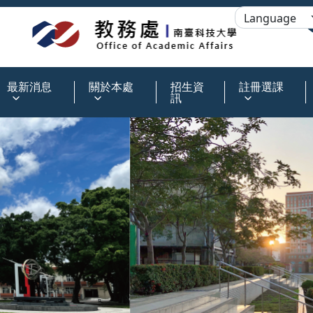
:::
最新消息
關於本處
招生資
註冊選課
訊