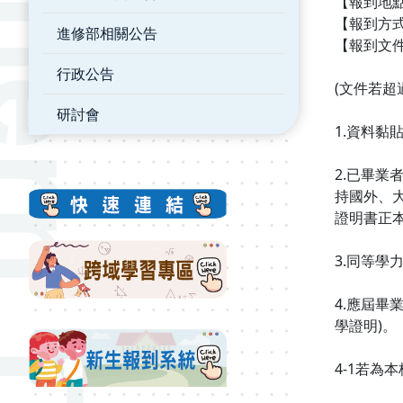
【報到地點
【報到方
進修部相關公告
【報到文
行政公告
(文件若超
研討會
1.資料黏
2.已畢業
持國外、
證明書正本
3.同等
4.應屆畢
學證明)。
4-1若為