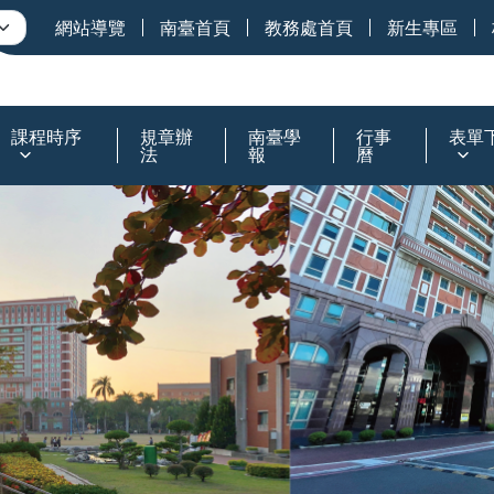
網站導覽
南臺首頁
教務處首頁
新生專區
課程時序
規章辦
南臺學
行事
表單
法
報
曆