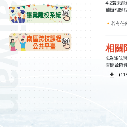
4-2若
補辦相關
🔸若有任何
相關
※為降低
否開啟附
(1
:::