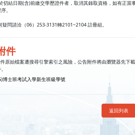
未能於切結日期(含)前繳交學歷證件者，取消其錄取資格，如有正
程序。
疑問請洽（06）253-3131轉2101~2104 註冊組。
附件
附件原始檔案遭搜尋引擎索引之風險，公告附件將由瀏覽器先下
件。
15)博士班考試入學新生班級學號
返回列表