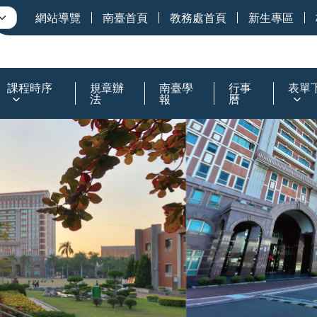
網站導覽
南臺首頁
教務處首頁
新生專區
課程時序
規章辦
南臺學
行事
表單
法
報
曆