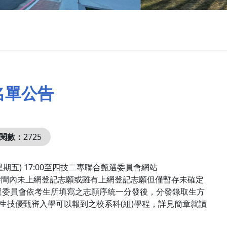
名單公告
閱數：
2725
03 (星期五) 17:00至四技二專聯合甄選委員會網站
志願序。凡於規定時間內未上網登記志願或雖有上網登記志願但僅暫存未確定
選委員會依考生所填寫之志願序統一分發後，分發錄取生方
生技優甄審入學可以報到之校系科(組)學程，詳見簡章就讀