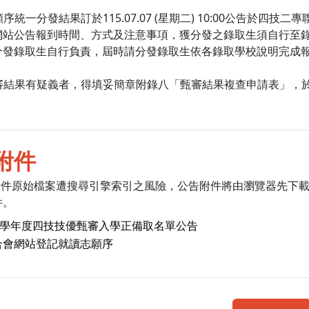
志願序統一分發結果訂於115.07.07 (星期二) 10:00公告
網站公告報到時間、方式及注意事項，獲分發之錄取生須自行至
分發錄取生自行負責，屆時請分發錄取生依各錄取學校說明完成
甄審結果有疑義者，得填妥簡章附錄八「甄審結果複查申請表」，於2026
附件
附件原始檔案遭搜尋引擎索引之風險，公告附件將由瀏覽器先下
件。
15學年度四技技優甄審入學正備取名單公告
合會網站登記就讀志願序