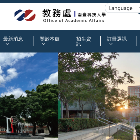
:::
最新消息
關於本處
招生資
註冊選課
訊