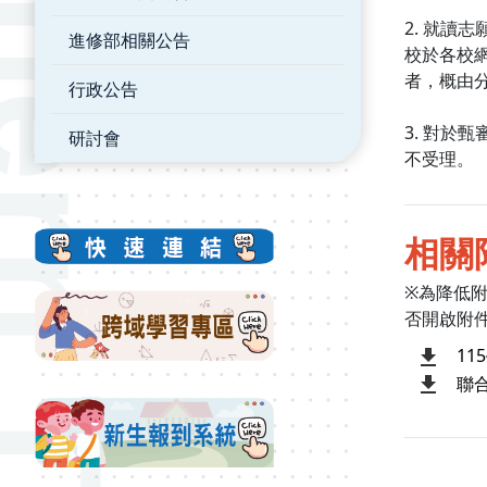
2. 就讀
進修部相關公告
校於各校
者，概由
行政公告
3. 對於
研討會
不受理。
相關
※為降低
否開啟附
1
聯