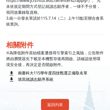
https://www.jctv.ntut.edu.tw/enter42/apply/）。 凡
未依規定期間方式登記就讀志願序者，一律不予分發，
視同放棄錄取資格。
3.統一分發名單請於115.7.14（二）上午10點至聯合會系
統查詢。
相關附件
※為降低附件原始檔案遭搜尋引擎索引之風險，公告附件
將由瀏覽器先下載至本機暫存後再開啟。請確認使用環
境安全後，再決定是否開啟附件。
南臺科大115學年度四技甄選正備取名單
填寫就讀志願序系統
返回列表