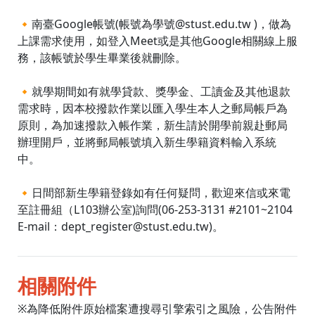
🔸南臺Google帳號(帳號為學號@stust.edu.tw )，做為
上課需求使用，如登入Meet或是其他Google相關線上服
務，該帳號於學生畢業後就刪除。
🔸就學期間如有就學貸款、獎學金、工讀金及其他退款
需求時，因本校撥款作業以匯入學生本人之郵局帳戶為
原則，為加速撥款入帳作業，新生請於開學前親赴郵局
辦理開戶，並將郵局帳號填入新生學籍資料輸入系統
中。
🔸日間部新生學籍登錄如有任何疑問，歡迎來信或來電
至註冊組（L103辦公室)詢問(06-253-3131 #2101~2104
E-mail：dept_register@stust.edu.tw)。
相關附件
※為降低附件原始檔案遭搜尋引擎索引之風險，公告附件