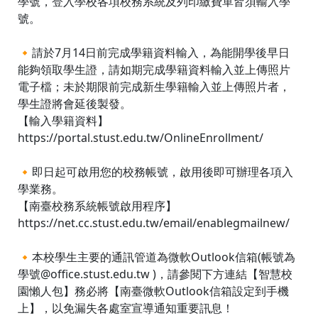
學號，登入學校各項校務系統及列印繳費單皆須輸入學
號。
🔸請於7月14日前完成學籍資料輸入，為能開學後早日
能夠領取學生證，請如期完成學籍資料輸入並上傳照片
電子檔；未於期限前完成新生學籍輸入並上傳照片者，
學生證將會延後製發。
【輸入學籍資料】
https://portal.stust.edu.tw/OnlineEnrollment/
🔸即日起可啟用您的校務帳號，啟用後即可辦理各項入
學業務。
【南臺校務系統帳號啟用程序】
https://net.cc.stust.edu.tw/email/enablegmailnew/
🔸本校學生主要的通訊管道為微軟Outlook信箱(帳號為
學號@office.stust.edu.tw )，請參閱下方連結【智慧校
園懶人包】務必將【南臺微軟Outlook信箱設定到手機
上】，以免漏失各處室宣導通知重要訊息！