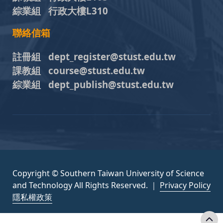
綜業組 行政大樓L310
聯絡信箱
註冊組 dept_register@stust.edu.tw
課教組 course@stust.edu.tw
綜業組 dept_publish@stust.edu.tw
Copyright © Southern Taiwan University of Science
and Technology All Rights Reserved. ｜
Privacy Policy
隱私權政策