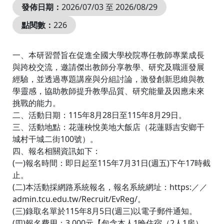
發佈日期：
2026/07/03 至 2026/08/29
點閱數：
226
一、本研習營旨在促進全國大學校院專任教師專業成長
與跨校交流，邀請傑出教師分享教學、研究及職涯發展
經驗，並透過專題講座與分組討論，激發創新思維與教
學靈感，協助教師提升教學品質、研究能量及因應未來
挑戰的能力。
二、活動日期：115年8月28日至115年8月29日。
三、活動地點：花蓮秧悅美地大飯店（花蓮縣吉安鄉干
城村干城二街100號）。
四、報名相關資訊如下：
(一)報名時間：即日起至115年7月31日(週五)下午17時截
止。
(二)本活動採網路系統報名，報名系統網址：https:／／
admin.tcu.edu.tw/Recruit/EvReg/。
(三)錄取名單於115年8月5日(週三)以電子郵件通知。
(四)報名費用：3,000元【包含本人1晚住宿（2人1房），