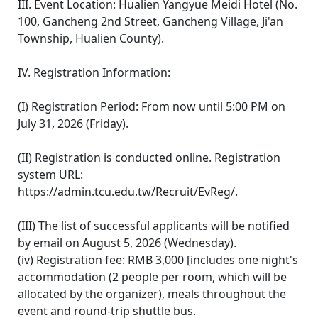
III. Event Location: Hualien Yangyue Meidi Hotel (No.
100, Gancheng 2nd Street, Gancheng Village, Ji'an
Township, Hualien County).
IV. Registration Information:
(I) Registration Period: From now until 5:00 PM on
July 31, 2026 (Friday).
(II) Registration is conducted online. Registration
system URL:
https://admin.tcu.edu.tw/Recruit/EvReg/.
(III) The list of successful applicants will be notified
by email on August 5, 2026 (Wednesday).
(iv) Registration fee: RMB 3,000 [includes one night's
accommodation (2 people per room, which will be
allocated by the organizer), meals throughout the
event and round-trip shuttle bus.