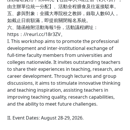
由主辦單位統一分配】、活動全程膳食及往返接駁車。
五、參與對象：全國大專院校之教師，錄取人數60人，
如截止日前額滿，即提前關閉報名系統。
六、隨函檢附活動海報1份，活動議程網址：
https：//reurl.cc/18r3ZV。
I. This workshop aims to promote the professional
development and inter-institutional exchange of
full-time faculty members from universities and
colleges nationwide. It invites outstanding teachers
to share their experiences in teaching, research, and
career development. Through lectures and group
discussions, it aims to stimulate innovative thinking
and teaching inspiration, assisting teachers in
improving teaching quality, research capabilities,
and the ability to meet future challenges.
II. Event Dates: August 28-29, 2026.