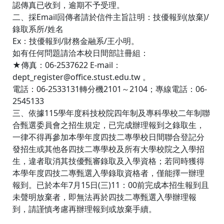
認傳真已收到，逾期不予受理。
二、採Email回傳者請於信件主旨註明：技優報到(放棄)/
錄取系所/姓名
Ex：技優報到/財務金融系/王小明。
如有任何問題請洽本校日間部註冊組：
★傳真：06-2537622 E-mail：
dept_register@office.stust.edu.tw 。
電話：06-2533131轉分機2101～2104；專線電話：06-
2545133
三、依據115學年度科技校院四年制及專科學校二年制聯
合甄選委員會之招生規定，已完成辦理報到之錄取生，
一律不得再參加本學年度四技二專學校日間聯合登記分
發招生或其他各四技二專學校及所有大學校院之入學招
生，違者取消其技優甄審錄取及入學資格；若同時獲得
本學年度四技二專甄選入學錄取資格者，僅能擇一辦理
報到。已於本年7月15日(三)11：00前完成本招生報到且
未聲明放棄者，即無法再於四技二專甄選入學辦理報
到，請謹慎考慮再辦理報到或放棄手續。