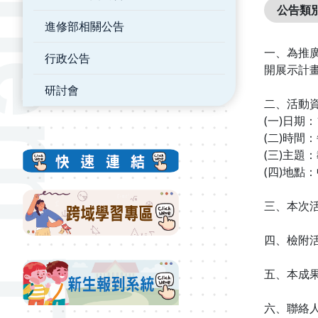
公告類
進修部相關公告
一、為推
行政公告
開展示計
研討會
二、活動
(一)日期
(二)時間
(三)主題
(四)地點
三、本次
四、檢附
五、本成
六、聯絡人：