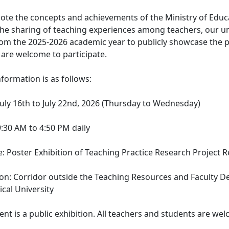
mote the concepts and achievements of the Ministry of Educ
 the sharing of teaching experiences among teachers, our uni
rom the 2025-2026 academic year to publicly showcase the pr
 are welcome to participate.
information is as follows:
 July 16th to July 22nd, 2026 (Thursday to Wednesday)
 9:30 AM to 4:50 PM daily
e: Poster Exhibition of Teaching Practice Research Project R
tion: Corridor outside the Teaching Resources and Faculty D
cal University
event is a public exhibition. All teachers and students are 