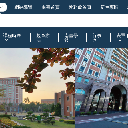
網站導覽
南臺首頁
教務處首頁
新生專區
課程時序
規章辦
南臺學
行事
表單
法
報
曆