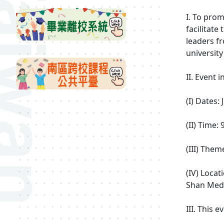
I. To pro
facilitate
leaders f
university
II. Event 
(I) Dates:
(II) Time:
(III) Them
(IV) Loca
Shan Medi
III. This 