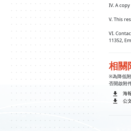
IV. A copy
V. This re
VI. Conta
11352, Em
相關
※為降低
否開啟附
海
公