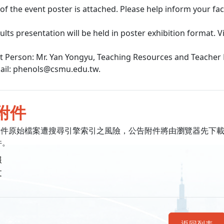
 of the event poster is attached. Please help inform your fa
sults presentation will be held in poster exhibition format.
ct Person: Mr. Yan Yongyu, Teaching Resources and Teacher 
ail: phenols@csmu.edu.tw.
附件
附件原始檔案遭搜尋引擎索引之風險，公告附件將由瀏覽器先下
件。
報
文