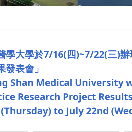
學大學於7/16(四)~7/22(三
果發表會」
g Shan Medical University wi
tice Research Project Result
 (Thursday) to July 22nd (We