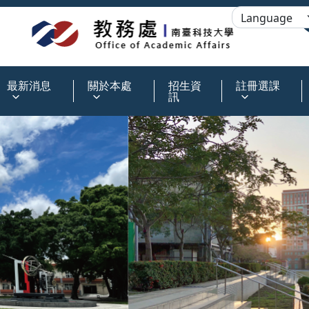
:::
最新消息
關於本處
招生資
註冊選課
訊