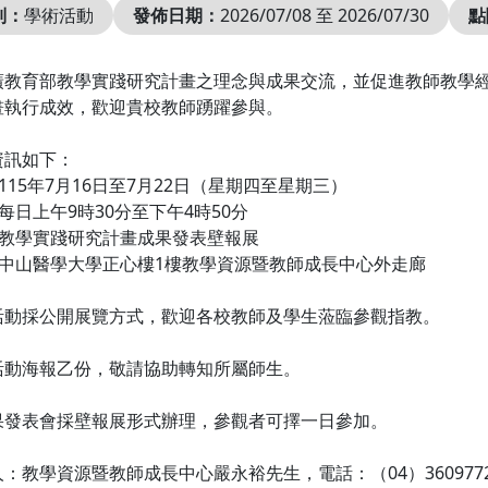
別：
學術活動
發佈日期：
2026/07/08 至 2026/07/30
點
廣教育部教學實踐研究計畫之理念與成果交流，並促進教師教學經
畫執行成效，歡迎貴校教師踴躍參與。
資訊如下：
：115年7月16日至7月22日（星期四至星期三）
：每日上午9時30分至下午4時50分
：教學實踐研究計畫成果發表壁報展
：中山醫學大學正心樓1樓教學資源暨教師成長中心外走廊
活動採公開展覽方式，歡迎各校教師及學生蒞臨參觀指教。
活動海報乙份，敬請協助轉知所屬師生。
果發表會採壁報展形式辦理，參觀者可擇一日參加。
教學資源暨教師成長中心嚴永裕先生，電話：（04）36097722，分機1