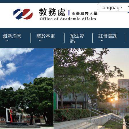
:::
最新消息
關於本處
招生資
註冊選課
訊