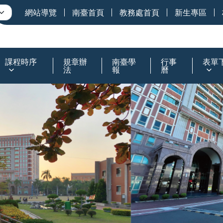
網站導覽
南臺首頁
教務處首頁
新生專區
課程時序
規章辦
南臺學
行事
表單
法
報
曆